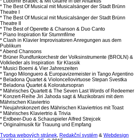
* Lubomir Brabec & Mit Gitarre in der Antarktis
* The Best Of Musical mit Musicalsänger der Stadt Brünn
Theatre I
* The Best Of Musical mit Musicalsänger der Stadt Brünn
Theatre II
* The Best of Operette & Chanson & Duo Canto
* Piano Inspiration für Stummfilme
* Clash in Klavier Improvisatoren Anregungen aus dem
Publikum
* Abend Chansons
* Brüner Rundfunkorchestr der Volksinstrumente (BROLN) &
Volklieder als Inspiration für Klassik
* Musici Boemi & Vier Jahreszeiten
* Tango Milonguero & Europavizemeister in Tango Argentino
* Beladona Quartet & Violoncellovirtuose Stepan Svestka
* Beladona Quartet & Koloratursopran
* Mährisches Quartett & The Seven Last Words of Redeemer
* Konzert-Reihe Jiri Jahoda sagt & Muzikobrani mit dem
Mährischen Klaviertrio
* Neujahrskonzert des Mährischen Klaviertrios mit Toast
* Mährisches Klaviertrio & Trivia
* Erdbeer-Duo & Schauspieler Alfred Strejcek
* Originalmusik für Trauung und Empfang
Tvorba webových stránek
,
Redakční systém
&
Webdesign