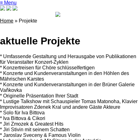
≡ Menu
Home
»
Projekte
aktuelle Projekte
* Umfassende Gestaltung und Herausgabe von Publikationen
für Veranstalter Konzert-Zyklen
* Konzertreisen für Chöre schlüsselfertigen
* Konzerte und Kundenveranstaltungen in den Höhlen des
Mährischen Karstes
* Konzerte und Kundenveranstaltungen in der Brüner Galerie
Vaňkovka
* Originelle Präsentation Ihrer Stadt
* Lustige Talkshow mit Schauspieler Tomas Matonoha, Klavier
Improvisatoren Zdenek Kral und andere Gäste Akteure
* Solo für Iva Bittova
* Iva Bittova & Cikori
* Jiri Zmozek & Greatest Hits
* Jiri Stivin mit seinem Schatten
* Jaroslav Sveceny & Famous Violin