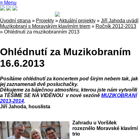
≡ Menu
Úvodní strana
»
Projekty
»
Aktuální projekty
»
Jiří Jahoda uvádí
Muzikobraní s Moravským klavírním triem
»
Ročník 2012-2013
»
Ohlédnutí za muzikobranním 2013
Ohlédnutí za Muzikobraním
16.6.2013
Posíláme ohlédnutí za koncertem pod širým nebem tak, jak
jej zaznamenali dvě posluchačky.
Děkujeme za báječnou atmosféru, kterou jste nám vytvořili
a TĚŠÍME SE NA VIDĚNOU v nové sezóně
MUZIKOBRANÍ
2013-2014
.
Jiří Jahoda, houslista
Zahradu u Voršilek
rozeznělo Moravské klavírní
trio