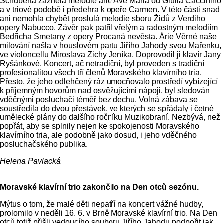
Schuberta zazněla melodie árie Ave Maria od Giulia Cacciniho
a v triové podobě i předehra k opeře Carmen. V této části snad
ani nemohla chybět proslulá melodie sboru Židů z Verdiho
opery Nabucco. Závěr pak patřil vřelým a radostným melodiím
Bedřicha Smetany z opery Prodaná nevěsta. Árie Věrné naše
milování našla v houslovém partu Jiřího Jahody svou Mařenku,
ve violoncellu Miroslava Zichy Jeníka. Doprovodil ji klavír Jany
Ryšánkové. Koncert, ač netradiční, byl proveden s tradiční
profesionalitou všech tří členů Moravského klavírního tria.
Přesto, že jeho odlehčený ráz umocňovalo prostředí vybízející
k příjemným hovorům nad osvěžujícími nápoji, byl sledován
vděčnými posluchači téměř bez dechu. Volná zábava se
soustředila do dvou přestávek, ve kterých se spřádaly i četné
umělecké plány do dalšího ročníku Muzikobraní. Nezbývá, než
popřát, aby se splnily nejen ke spokojenosti Moravského
klavírního tria, ale podobně jako dosud, i jeho vděčného
posluchačského publika.
Helena Pavlacká
Moravské klavírní trio zakončilo na Den otců sezónu.
Mýtus o tom, že malé děti nepatří na koncert vážné hudby,
prolomilo v neděli 16. 6. v Brně Moravské klavírní trio. Na Den
otců totiž přišli vedoucího souboru Jiřího Jahodu podpořit jak