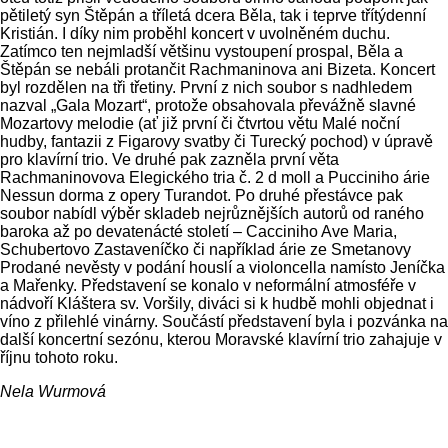
pětiletý syn Štěpán a tříletá dcera Běla, tak i teprve třítýdenní
Kristián. I díky nim proběhl koncert v uvolněném duchu.
Zatímco ten nejmladší většinu vystoupení prospal, Běla a
Štěpán se nebáli protančit Rachmaninova ani Bizeta. Koncert
byl rozdělen na tři třetiny. První z nich soubor s nadhledem
nazval „Gala Mozart“, protože obsahovala převážně slavné
Mozartovy melodie (ať již první či čtvrtou větu Malé noční
hudby, fantazii z Figarovy svatby či Turecký pochod) v úpravě
pro klavírní trio. Ve druhé pak zazněla první věta
Rachmaninovova Elegického tria č. 2 d moll a Pucciniho árie
Nessun dorma z opery Turandot. Po druhé přestávce pak
soubor nabídl výběr skladeb nejrůznějších autorů od raného
baroka až po devatenácté století – Cacciniho Ave Maria,
Schubertovo Zastaveníčko či například árie ze Smetanovy
Prodané nevěsty v podání houslí a violoncella namísto Jeníčka
a Mařenky. Představení se konalo v neformální atmosféře v
nádvoří Kláštera sv. Voršily, diváci si k hudbě mohli objednat i
víno z přilehlé vinárny. Součástí představení byla i pozvánka na
další koncertní sezónu, kterou Moravské klavírní trio zahajuje v
říjnu tohoto roku.
Nela Wurmová