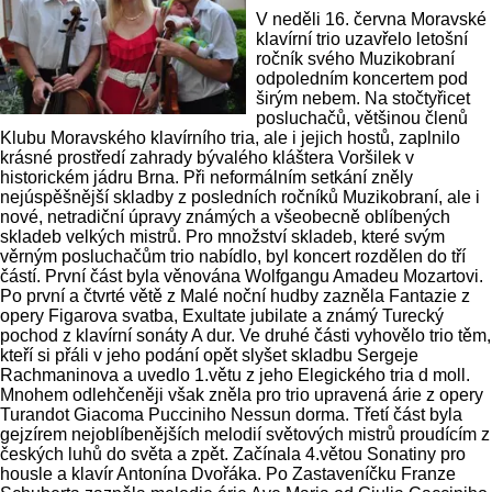
V neděli 16. června Moravské
klavírní trio uzavřelo letošní
ročník svého Muzikobraní
odpoledním koncertem pod
širým nebem. Na stočtyřicet
posluchačů, většinou členů
Klubu Moravského klavírního tria, ale i jejich hostů, zaplnilo
krásné prostředí zahrady bývalého kláštera Voršilek v
historickém jádru Brna. Při neformálním setkání zněly
nejúspěšnější skladby z posledních ročníků Muzikobraní, ale i
nové, netradiční úpravy známých a všeobecně oblíbených
skladeb velkých mistrů. Pro množství skladeb, které svým
věrným posluchačům trio nabídlo, byl koncert rozdělen do tří
částí. První část byla věnována Wolfgangu Amadeu Mozartovi.
Po první a čtvrté větě z Malé noční hudby zazněla Fantazie z
opery Figarova svatba, Exultate jubilate a známý Turecký
pochod z klavírní sonáty A dur. Ve druhé části vyhovělo trio těm,
kteří si přáli v jeho podání opět slyšet skladbu Sergeje
Rachmaninova a uvedlo 1.větu z jeho Elegického tria d moll.
Mnohem odlehčeněji však zněla pro trio upravená árie z opery
Turandot Giacoma Pucciniho Nessun dorma. Třetí část byla
gejzírem nejoblíbenějších melodií světových mistrů proudícím z
českých luhů do světa a zpět. Začínala 4.větou Sonatiny pro
housle a klavír Antonína Dvořáka. Po Zastaveníčku Franze