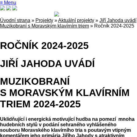
≡ Menu
Úvodní strana
»
Projekty
»
Aktuální projekty
»
Jiří Jahoda uvádí
Muzikobraní s Moravským klavírním triem
»
Ročník 2024-2025
ROČNÍK 2024-2025
JIŘÍ JAHODA UVÁDÍ
MUZIKOBRANÍ
S MORAVSKÝM KLAVÍRNÍM
TRIEM 2024-2025
Uklidňující i energická motivující hudba na pomezí mnoha
hudebních stylů v podání sehraného vyhlášeného
souboru Moravského klavírního tria s poutavým vtipným
komentářem jeho primária Jiřího Jahody s atraktivním