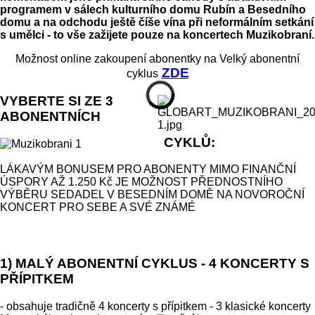
programem v sálech kulturního domu Rubín a Besedního
domu a na odchodu ještě číše vína při neformálním setkání
s umělci - to vše zažijete pouze na koncertech Muzikobraní.
Možnost online zakoupení abonentky na Velký abonentní
ZDE
cyklus
VYBERTE SI ZE 3
ABONENTNÍCH
CYKLŮ:
LÁKAVÝM BONUSEM PRO ABONENTY MIMO FINANČNÍ
ÚSPORY AŽ 1.250 Kč JE MOŽNOST PŘEDNOSTNÍHO
VÝBĚRU SEDADEL V BESEDNÍM DOMĚ NA NOVOROČNÍ
KONCERT PRO SEBE A SVÉ ZNÁMÉ
1) MALÝ ABONENTNÍ CYKLUS - 4 KONCERTY S
PŘÍPITKEM
- obsahuje tradičně 4 koncerty s přípitkem - 3 klasické koncerty