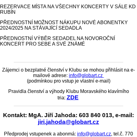
REZERVACE MÍSTA NA VŠECHNY KONCERTY V SÁLE KD
RUBÍN
PŘEDNOSTNÍ MOŽNOST NÁKUPU NOVÉ ABONENTKY
2024/2025 NA STÁVAJÍCÍ SEDADLA
PŘEDNOSTNÍ VÝBĚR SEDADEL NA NOVOROČNÍ
KONCERT PRO SEBE A SVÉ ZNÁMÉ
Zájemci o bezplatné členství v Klubu se mohou přihlásit na e-
mailové adrese:
info@globart.cz
(podmínkou pro vstup je vlastní e-mail)
Pravidla členství a výhody Klubu Moravského klavírního
ZDE
tria:
Kontakt: MgA. Jiří Jahoda: 603 840 013, e-mail:
jiri.jahoda@globart.cz
Předprodej vstupenek a abonmá:
info@globart.cz
, tel.č. 770