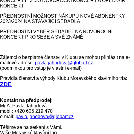
KONCERTY MIMO NOVOROČNÍ KONCERT A OPEN-AIR
KONCERT
PŘEDNOSTNÍ MOŽNOST NÁKUPU NOVÉ ABONENTKY
2023/2024 NA STÁVAJÍCÍ SEDADLA
PŘEDNOSTNÍ VÝBĚR SEDADEL NA NOVOROČNÍ
KONCERT PRO SEBE A SVÉ ZNÁMÉ
Zájemci o bezplatné členství v Klubu se mohou přihlásit na e-
mailové adrese:
pavla.jahodova@globart.cz
(podmínkou pro vstup je vlastní e-mail)
Pravidla členství a výhody Klubu Moravského klavírního tria:
ZDE
Kontakt na předprodej:
MgA. Pavla Jahodová
mobil: +420 605 219 470
e-mail:
pavla.jahodova@globart.cz
Těšíme se na setkání s Vámi.
Vaše Moravské klavírní trio