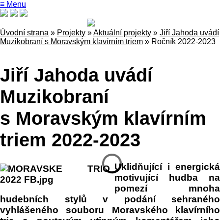
≡ Menu
Úvodní strana
»
Projekty
»
Aktuální projekty
»
Jiří Jahoda uvádí
Muzikobraní s Moravským klavírním triem
»
Ročník 2022-2023
Jiří Jahoda uvádí
Muzikobraní
s Moravským klavírním
triem 2022-2023
Uklidňující i energická
motivující hudba na
pomezí mnoha
hudebních stylů v podání sehraného
vyhlášeného souboru Moravského klavírního