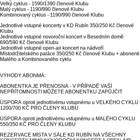
Velký cyklus - 1590/1390 členové Klubu
Malý cyklus - 1190/990 členové Klubu
Kombinovaný cyklus - 1190/990 členové Klubu
Jednotlivé vstupné koncerty v KD Rubín 350/250 Kč členové
Klubu
Jednotlivé vstupné novoroční koncert v Besedním domě
690/590 Kč členové Klubu
Jednotlivé vstupné open-air koncert na nádvoří
Místodržitelského paláce 350/250 Kč členové Klubu + abonenti
Malého a Kombinovaného cyklu
VÝHODY ABONMÁ:
ABONENTKA JE PŘENOSNÁ - V PŘÍPADĚ VAŠÍ
NEPŘÍTOMNOSTI MŮŽETE ABONENTKU ZAPŮJČIT
ÚSPORA oproti jednotlivému vstupnému u VELKÉHO CYKLU
1200/700 KČ PRO ČLENY KLUBU
ÚSPORA oproti jednotlivému vstupnému u MALÉHO CYKLU
550/350 KČ PRO ČLENY KLUBU
REZERVACE MÍSTA V SÁLE KD RUBÍN NA VŠECHNY