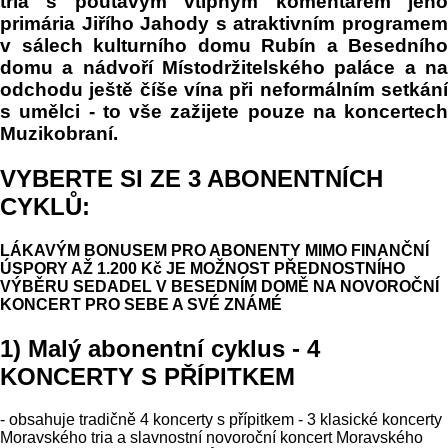
tria s poutavým vtipným komentářem jeho
primária Jiřího Jahody s atraktivním programem
v sálech kulturního domu Rubín a Besedního
domu a nádvoří Místodržitelského paláce a na
odchodu ještě číše vína při neformálním setkání
s umělci - to vše zažijete pouze na koncertech
Muzikobraní.
VYBERTE SI ZE 3 ABONENTNÍCH
CYKLŮ:
LÁKAVÝM BONUSEM PRO ABONENTY MIMO FINANČNÍ
ÚSPORY AŽ 1.200 Kč JE MOŽNOST PŘEDNOSTNÍHO
VÝBĚRU SEDADEL V BESEDNÍM DOMĚ NA NOVOROČNÍ
KONCERT PRO SEBE A SVÉ ZNÁMÉ
1) Malý abonentní cyklus - 4
KONCERTY S PŘÍPITKEM
- obsahuje tradičně 4 koncerty s přípitkem - 3 klasické koncerty
Moravského tria a slavnostní novoroční koncert Moravského