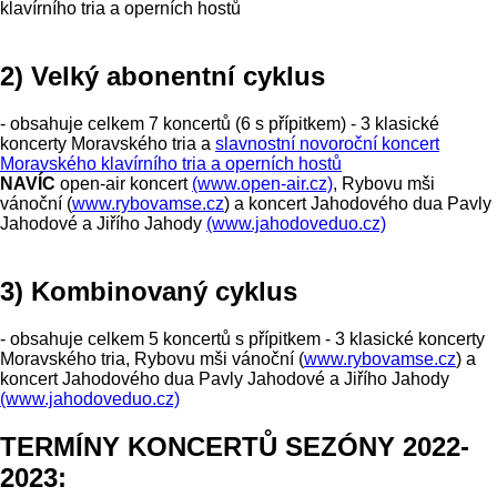
klavírního tria a operních hostů
2) Velký abonentní cyklus
- obsahuje celkem 7 koncertů (6 s přípitkem) - 3 klasické
koncerty Moravského tria a
slavnostní novoroční koncert
Moravského klavírního tria a operních hostů
NAVÍC
open-air koncert
(www.open-air.cz)
, Rybovu mši
vánoční (
www.rybovamse.cz
) a koncert Jahodového dua Pavly
Jahodové a Jiřího Jahody
(www.jahodoveduo.cz)
3) Kombinovaný cyklus
- obsahuje celkem 5 koncertů s přípitkem - 3 klasické koncerty
Moravského tria, Rybovu mši vánoční (
www.rybovamse.cz
) a
koncert Jahodového dua Pavly Jahodové a Jiřího Jahody
(www.jahodoveduo.cz)
TERMÍNY KONCERTŮ SEZÓNY 2022-
2023: