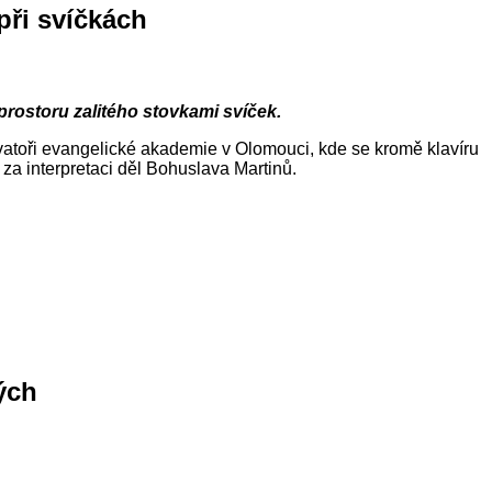
při svíčkách
prostoru zalitého stovkami svíček.
vatoři evangelické akademie v Olomouci, kde se kromě klavíru
za interpretaci děl Bohuslava Martinů.
ých