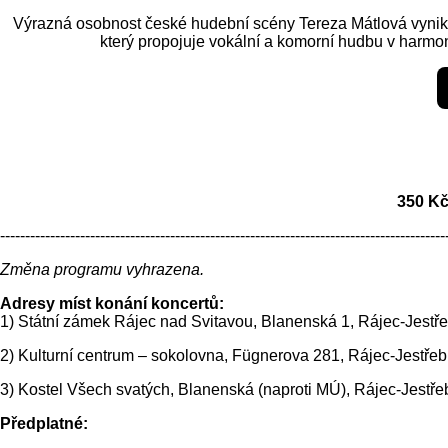
Výrazná osobnost české hudební scény Tereza Mátlová vyniká
který propojuje vokální a komorní hudbu v harmon
350 Kč
-----------------------------------------------------------------------------------------
Změna programu vyhrazena.
Adresy míst konání koncertů:
1) Státní zámek Rájec nad Svitavou, Blanenská 1, Rájec-Jestře
2) Kulturní centrum – sokolovna, Fügnerova 281, Rájec-Jestřeb
3) Kostel Všech svatých, Blanenská (naproti MÚ), Rájec-Jestře
Předplatné: