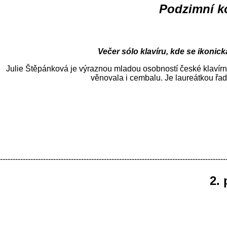
Podzimní k
Večer sólo klavíru, kde se ikonic
Julie Štěpánková je výraznou mladou osobností české klavírn
věnovala i cembalu. Je laureátkou řad
-----------------------------------------------------------------------------------------
2.