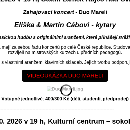
Zahajovací koncert
- Duo Mareli
Eliška & Martin Cábovi - kytary
asickou hudbu s originálními aranžemi, které přinášejí svěž
a mají za sebou řadu koncertů po celé České republice. Studov
rozvíjeli na mistrovských kurzech u předních pedagogů.
 s vlastními aranžemi klavírních skladeb. Jejich tvorbu podporují 
VIDEOUKÁZKA DUO MARELI
Vstupné jednotlivě: 400/300 Kč (děti, studenti, předprodej)
-------------------------------------------------------------------------------
10. 2026 v 19 h, Kulturní centrum – soko