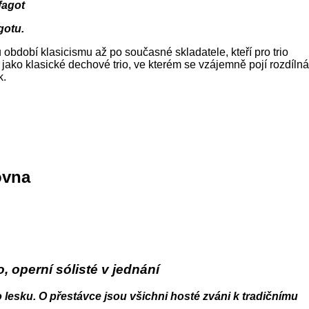
fagot
gotu.
ů období klasicismu až po současné skladatele, kteří pro trio
 jako klasické dechové trio, ve kterém se vzájemně pojí rozdílná
k.
ovna
, operní sólisté v jednání
o lesku. O přestávce jsou všichni hosté zváni k tradičnímu