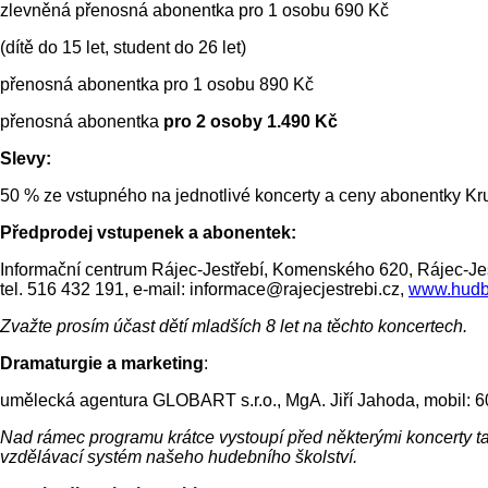
zlevněná přenosná abonentka pro 1 osobu 690 Kč
(dítě do 15 let, student do 26 let)
přenosná abonentka pro 1 osobu 890 Kč
přenosná abonentka
pro 2 osoby 1.490 Kč
Slevy:
50 % ze vstupného na jednotlivé koncerty a ceny abonentky K
Předprodej vstupenek a abonentek:
Informační centrum Rájec-Jestřebí, Komenského 620, Rájec-Jes
tel. 516 432 191, e-mail: informace@rajecjestrebi.cz,
www.hudba
Zvažte prosím účast dětí mladších 8 let na těchto koncertech.
Dramaturgie a marketing
:
umělecká agentura GLOBART s.r.o., MgA. Jiří Jahoda, mobil: 60
Nad rámec programu krátce vystoupí před některými koncerty ta
vzdělávací systém našeho hudebního školství.