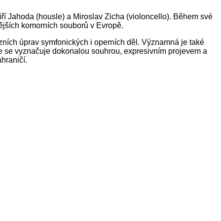
iří Jahoda (housle) a Miroslav Zicha (violoncello). Během své
nějších komorních souborů v Evropě.
ózních úprav symfonických i operních děl. Významná je také
ace se vyznačuje dokonalou souhrou, expresivním projevem a
hraničí.