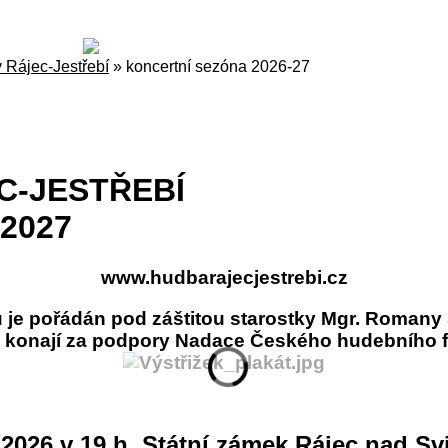
y Rájec-Jestřebí
»
koncertní sezóna 2026-27
C-JESTŘEBÍ
2027
www.hudbarajecjestrebi.cz
 je pořádán pod záštitou starostky Mgr. Romany
 konají za podpory Nadace Českého hudebního 
. 2026 v 19 h, Státní zámek Rájec nad Sv