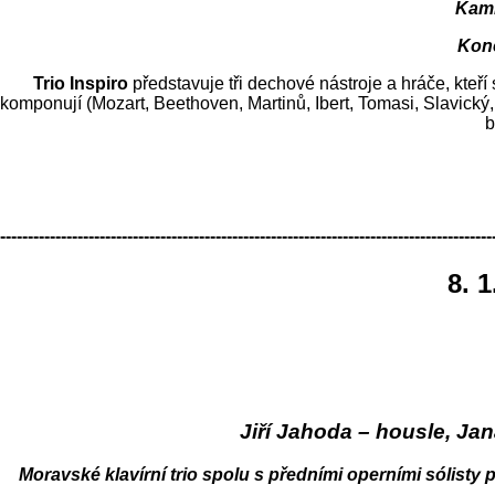
Kami
Konc
Trio Inspiro
představuje tři dechové nástroje a hráče, kteří
komponují (Mozart, Beethoven, Martinů, Ibert, Tomasi, Slavický,
b
-----------------------------------------------------------------------------------------
8. 
Jiří Jahoda – housle, Jan
Moravské klavírní trio spolu s předními operními sólisty 