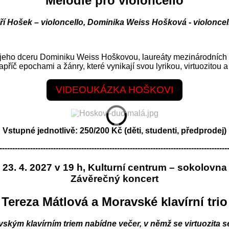
Melodie pro violoncello
iří Hošek – violoncello, Dominika Weiss Hošková - violoncel
 jeho dceru Dominiku Weiss Hoškovou, laureáty mezinárodních s
říč epochami a žánry, které vynikají svou lyrikou, virtuozitou a
VIDEOUKÁZKA HOŠKOVI
Vstupné jednotlivě: 250/200 Kč (děti, studenti, předprodej)
-----------------------------------------------------------------------------------------
23. 4. 2027 v 19 h, Kulturní centrum – sokolovna
Závěrečný koncert
Tereza Mátlová a Moravské klavírní trio
vským klavírním triem nabídne večer, v němž se virtuozita