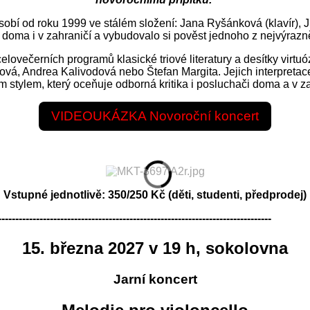
obí od roku 1999 ve stálém složení: Jana Ryšánková (klavír), J
 doma i v zahraničí a vybudovalo si pověst jednoho z nejvýraz
lovečerních programů klasické triové literatury a desítky virtu
ová, Andrea Kalivodová nebo Štefan Margita. Jejich interpret
m stylem, který oceňuje odborná kritika i posluchači doma a v za
VIDEOUKÁZKA Novoroční koncert
Vstupné jednotlivě: 350/250 Kč
(děti, studenti, předprodej)
-------------------------------------------------------------------------------
15. března 2027 v 19 h, sokolovna
Jarní koncert