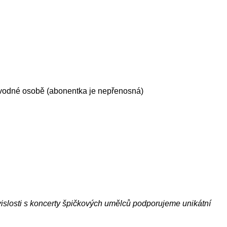
ovodné osobě (abonentka je nepřenosná)
islosti s koncerty špičkových umělců podporujeme unikátní