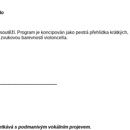
lo
outěží. Program je koncipován jako pestrá přehlídka krátkých,
 zvukovou barevností violoncella.
----------------------------------------
 setkává s podmanivým vokálním projevem.