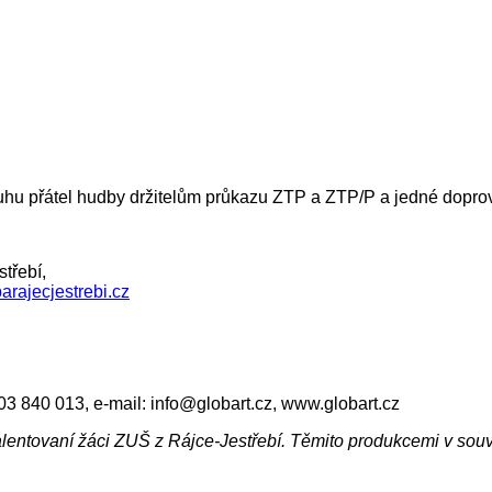
ruhu přátel hudby držitelům průkazu ZTP a ZTP/P a jedné dopr
třebí,
rajecjestrebi.cz
3 840 013, e-mail: info@globart.cz, www.globart.cz
lentovaní žáci ZUŠ z Rájce-Jestřebí. Těmito produkcemi v souv