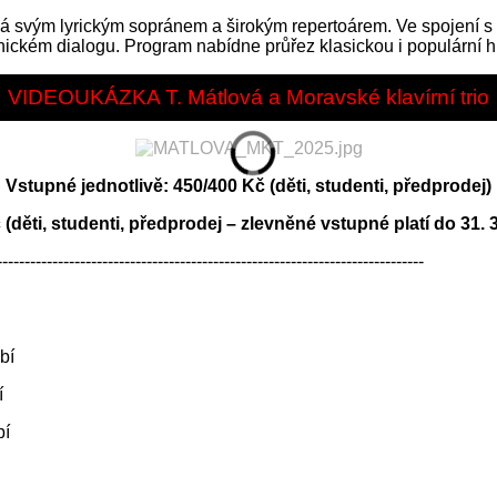
 svým lyrickým sopránem a širokým repertoárem. Ve spojení s
ickém dialogu. Program nabídne průřez klasickou i populární hud
VIDEOUKÁZKA T. Mátlová a Moravské klavírní trio
Vstupné jednotlivě: 450/400 Kč (děti, studenti, předprodej)
 (děti, studenti, předprodej – zlevněné vstupné platí do 31. 3
-----------------------------------------------------------------------------
bí
í
bí