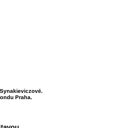
 Synakieviczové.
fondu Praha.
itavou