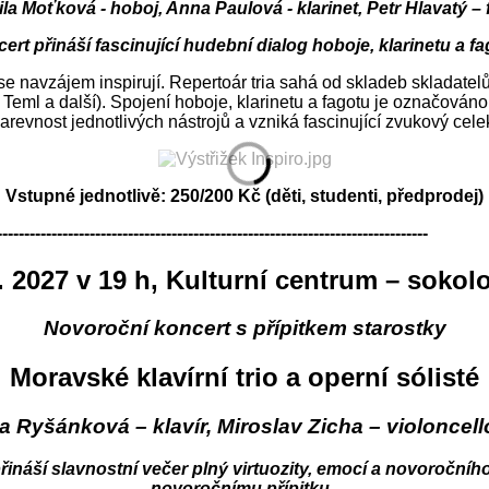
la Moťková - hoboj, Anna Paulová - klarinet, Petr Hlavatý – 
ert přináší fascinující hudební dialog hoboje, klarinetu a fa
 se navzájem inspirují. Repertoár tria sahá od skladeb skladatel
 Teml a další). Spojení hoboje, klarinetu a fagotu je označováno
arevnost jednotlivých nástrojů a vzniká fascinující zvukový cele
Vstupné jednotlivě: 250/200 Kč (děti, studenti, předprodej)
-------------------------------------------------------------------------------
1. 2027 v 19 h, Kulturní centrum – sokol
Novoroční koncert s přípitkem starostky
Moravské klavírní trio a operní sólisté
a Ryšánková – klavír, Miroslav Zicha – violoncello
přináší slavnostní večer plný virtuozity, emocí a novoročníh
novoročnímu přípitku.