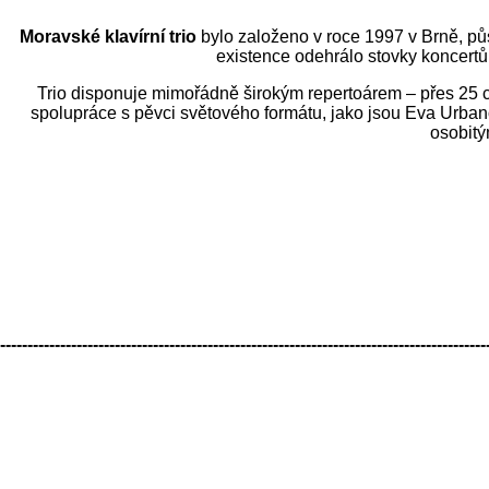
Moravské klavírní trio
bylo založeno v roce 1997 v Brně, půs
existence odehrálo stovky koncertů
Trio disponuje mimořádně širokým repertoárem – přes 25 ce
spolupráce s pěvci světového formátu, jako jsou Eva Urban
osobitý
-----------------------------------------------------------------------------------------