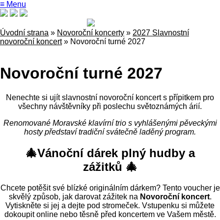
≡ Menu
Úvodní strana
»
Novoroční koncerty
»
2027 Slavnostní
novoroční koncert
»
Novoroční turné 2027
Novoroční turné 2027
Nenechte si ujít slavnostní novoroční koncert s přípitkem pro
všechny návštěvníky při poslechu světoznámých árií.
Renomované Moravské klavírní trio s vyhlášenými pěveckými
hosty představí tradiční svátečně laděný program.
🎄Vánoční dárek plný hudby a
zážitků 🎄
Chcete potěšit své blízké originálním dárkem? Tento voucher je
skvělý způsob, jak darovat zážitek na
Novoroční koncert
.
Vytiskněte si jej a dejte pod stromeček. Vstupenku si můžete
dokoupit online nebo těsně před koncertem ve Vašem městě.