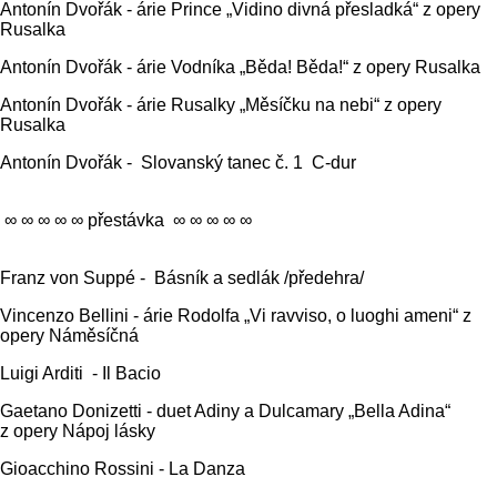
Antonín Dvořák - árie Prince „Vidino divná přesladká“ z opery
Rusalka
Antonín Dvořák - árie Vodníka „Běda! Běda!“ z opery Rusalka
Antonín Dvořák - árie Rusalky „Měsíčku na nebi“ z opery
Rusalka
Antonín Dvořák - Slovanský tanec č. 1 C-dur
∞ ∞ ∞ ∞ ∞ přestávka ∞ ∞ ∞ ∞ ∞
Franz von Suppé - Básník a sedlák /předehra/
Vincenzo Bellini - árie Rodolfa „Vi ravviso, o luoghi ameni“ z
opery Náměsíčná
Luigi Arditi - Il Bacio
Gaetano Donizetti - duet Adiny a Dulcamary „Bella Adina“
z opery Nápoj lásky
Gioacchino Rossini - La Danza