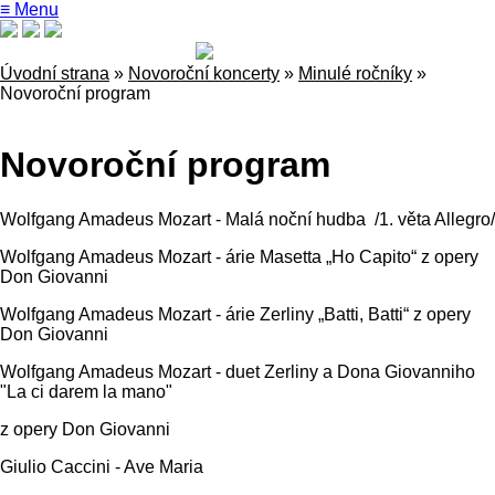
≡ Menu
Úvodní strana
»
Novoroční koncerty
»
Minulé ročníky
»
Novoroční program
Novoroční program
Wolfgang Amadeus Mozart - Malá noční hudba /1. věta Allegro/
Wolfgang Amadeus Mozart - árie Masetta „Ho Capito“ z opery
Don Giovanni
Wolfgang Amadeus Mozart - árie Zerliny „Batti, Batti“ z opery
Don Giovanni
Wolfgang Amadeus Mozart - duet Zerliny a Dona Giovanniho
"La ci darem la mano"
z opery Don Giovanni
Giulio Caccini - Ave Maria