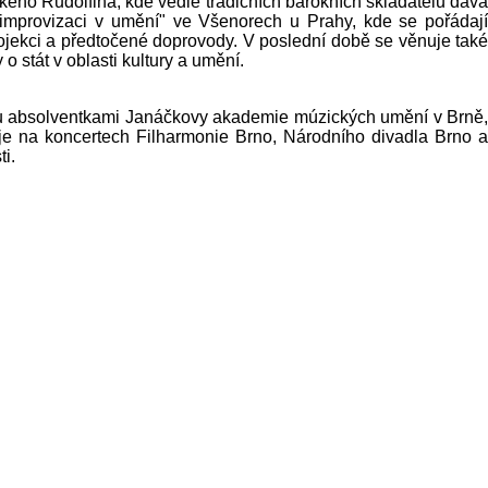
ského Rudolfina, kde vedle tradičních barokních skladatelů dává
 improvizaci v umění" ve Všenorech u Prahy, kde se pořádají
rojekci a předtočené doprovody. V poslední době se věnuje také
 stát v oblasti kultury a umění.
sou absolventkami Janáčkovy akademie múzických umění v Brně
e na koncertech Filharmonie Brno, Národního divadla Brno a
i.