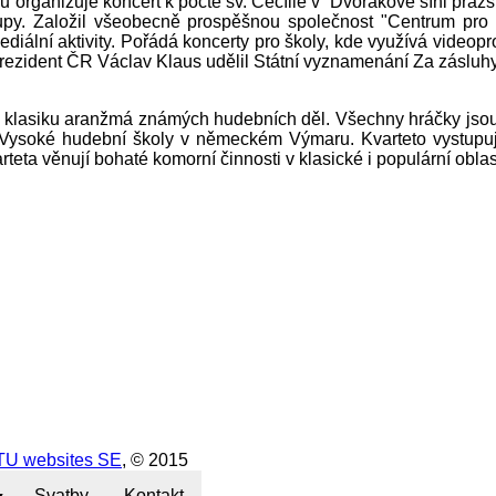
du organizuje koncert k poctě sv. Cecílie v Dvořákově síni praž
tupy. Založil všeobecně prospěšnou společnost "Centrum pro
iální aktivity. Pořádá koncerty pro školy, kde využívá videop
rezident ČR Václav Klaus udělil Státní vyznamenání Za zásluhy o
mimo klasiku aranžmá známých hudebních děl. Všechny hráčky j
 Vysoké hudební školy v německém Výmaru. Kvarteto vystupuj
eta věnují bohaté komorní činnosti v klasické i populární oblast
U websites SE
, © 2015
Svatby
Kontakt