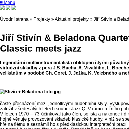
≡ Menu
Úvodní strana
»
Projekty
»
Aktuální projekty
»
Jiří Stivín a Bel
Jiří Stivín & Beladona Quarte
Classic meets jazz
Legendární multiinstrumentalista obklopen čtyřmi půvabn
virtuózní skladby z pera J.S. Bacha, A. Vivaldiho, L. Bocc
velikánům v podobě Ch. Corei, J. Ježka, K. Velebného a neb
časté přecházení mezi jednotlivými hudebními styly. Vystupo
založil v šedesátých letech soubor Jazz Q. V rámci ročního po
V letech 1970 – 73 účinkoval jako člen, sólista a nakonec i 
hojně věnuje provozování skladeb klasické hudby, v níž se spec
hře na flétnu a seznámil ho s předklasickou interpretační prax