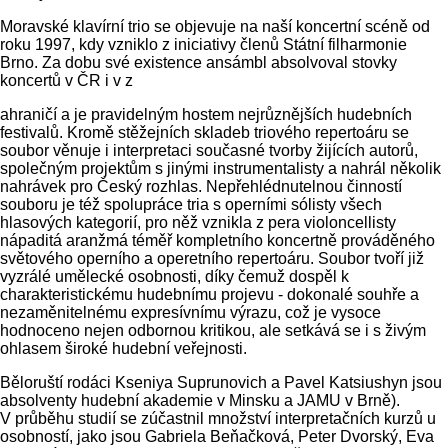
Moravské klavírní trio se objevuje na naší koncertní scéně od
roku 1997, kdy vzniklo z iniciativy členů Státní filharmonie
Brno. Za dobu své existence ansámbl absolvoval stovky
koncertů v ČR i v z
ahraničí a je pravidelným hostem nejrůznějších hudebních
festivalů. Kromě stěžejních skladeb triového repertoáru se
soubor věnuje i interpretaci současné tvorby žijících autorů,
společným projektům s jinými instrumentalisty a nahrál několik
nahrávek pro Český rozhlas. Nepřehlédnutelnou činností
souboru je též spolupráce tria s operními sólisty všech
hlasových kategorií, pro něž vznikla z pera violoncellisty
nápaditá aranžmá téměř kompletního koncertně prováděného
světového operního a operetního repertoáru. Soubor tvoří již
vyzrálé umělecké osobnosti, díky čemuž dospěl k
charakteristickému hudebnímu projevu - dokonalé souhře a
nezaměnitelnému expresívnímu výrazu, což je vysoce
hodnoceno nejen odbornou kritikou, ale setkává se i s živým
ohlasem široké hudební veřejnosti.
Běloruští rodáci Kseniya Suprunovich a Pavel Katsiushyn jsou
absolventy hudební akademie v Minsku a JAMU v Brně).
V průběhu studií se zúčastnil množství interpretačních kurzů u
osobností, jako jsou Gabriela Beňačková, Peter Dvorský, Eva