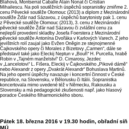
Blahová, Montserrat Caballe Alain Nonat či Cristian
Mihailescu. Na poli soutěžních úspěchů sopranistky zmiňme 2.
cenu Pěvecké soutěže Olomouc (2013) a diplom z Mezinárodní
soutěže Žďár nad Sázavou, z úspěchů barytonisty pak 1. cenu
z Pěvecké soutěže Olomouc (2013), 3. cenu z Mezinárodní
pěvecké soutěže Žďár nad Sázavou či zvláštní cenu za
nejlepší provedení skladby Josefa Foerstera z Mezinárodní
pěvecké soutěže Antonína Dvořáka v Karlových Varech. Z jeho
jevištních rolí zaujal jako Evžen Oněgin ze stejnojmenné
Čajkovského opery či Morales z Bizetovy „Carmen“, dále se
představil také jako Eleckij Neptun v „Bouři“ H. Purcella, hrabě
Robin v „Tajném manželství“ D. Cimarosy, Jezdec
v „Lancelotovi“ L. Fišera, Eleckij v Čajkovského „Pikové dámě“
nebo Alexandr z opery „Dvakrát Alexandr“ Bohuslava Martinů.
Na jeho operní úspěchy navazuje i koncertní činnost v České
republice, na Slovensku, v Bělorusku či Itálii. Sopranistka
koncertovala mimo uvedené též v Německu, Rakousku a
Slovensku a má pedagogické zkušenosti např. jako hlasový
poradce Českého filharmonického sboru.
Pátek 18. března 2016 v 19.30 hodin, obřadní síň
MÚ