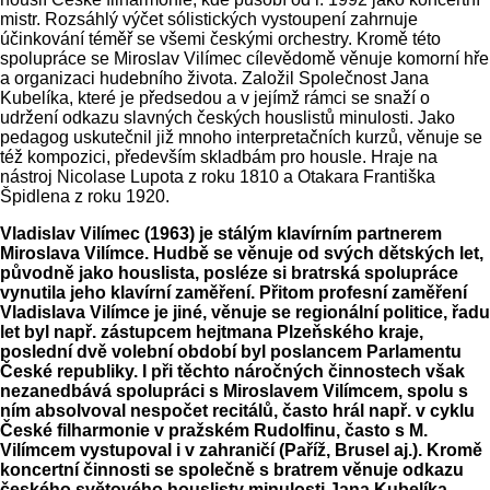
mistr. Rozsáhlý výčet sólistických vystoupení zahrnuje
účinkování téměř se všemi českými orchestry. Kromě této
spolupráce se Miroslav Vilímec cílevědomě věnuje komorní hře
a organizaci hudebního života. Založil Společnost Jana
Kubelíka, které je předsedou a v jejímž rámci se snaží o
udržení odkazu slavných českých houslistů minulosti. Jako
pedagog uskutečnil již mnoho interpretačních kurzů, věnuje se
též kompozici, především skladbám pro housle. Hraje na
nástroj Nicolase Lupota z roku 1810 a Otakara Františka
Špidlena z roku 1920.
Vladislav Vilímec (1963) je stálým klavírním partnerem
Miroslava Vilímce. Hudbě se věnuje od svých dětských let,
původně jako houslista, posléze si bratrská spolupráce
vynutila jeho klavírní zaměření. Přitom profesní zaměření
Vladislava Vilímce je jiné, věnuje se regionální politice, řadu
let byl např. zástupcem hejtmana Plzeňského kraje,
poslední dvě volební období byl poslancem Parlamentu
České republiky. I při těchto náročných činnostech však
nezanedbává spolupráci s Miroslavem Vilímcem, spolu s
ním absolvoval nespočet recitálů, často hrál např. v cyklu
České filharmonie v pražském Rudolfinu, často s M.
Vilímcem vystupoval i v zahraničí (Paříž, Brusel aj.). Kromě
koncertní činnosti se společně s bratrem věnuje odkazu
českého světového houslisty minulosti Jana Kubelíka,