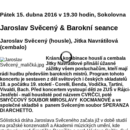
Pátek 15. dubna 2016 v 19.30 hodin, Sokolovna
Jaroslav Svěcený & Barokní seance
Jaroslav Svěcený (housle), Jitka Navrátilová
(cembalo)
Krásná kombinace houslí a cembala
Jitky Navrátilové přináší úžasné
zážitky všem posluchačům, kteří mají
rádi hudbu především barokních mistrů. Program tohoto
koncertu je sestaven z děl světových i českých skladatelů
18. a počátku 19. století - Corelli, Benda, Vodička, Tartini,
Vivaldi, Bach. Před koncertem vystoupí děti ze ZUŠ v Rájci-
Jestřebí - malí houslisté pod názvem CVRČCI, poté
SMYČCOVÝ SOUBOR MIROSLAVY KOCMANOVÉ a ve
společné skladbě s panem Svěceným soubor SPERANZA
DI ARCHETTO.
Sólistická dráha Jaroslava Svěceného začala již v době studií
na pražské konzervatoři a Akademii múzických umění, kde