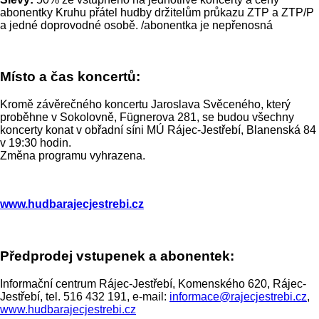
abonentky Kruhu přátel hudby držitelům průkazu ZTP a ZTP/P
a jedné doprovodné osobě. /abonentka je nepřenosná
Místo a čas koncertů:
Kromě závěrečného koncertu Jaroslava Svěceného, který
proběhne v Sokolovně, Fügnerova 281, se budou všechny
koncerty konat v obřadní síni MÚ Rájec-Jestřebí, Blanenská 84
v 19:30 hodin.
Změna programu vyhrazena.
www.hudbarajecjestrebi.cz
Předprodej vstupenek a abonentek:
Informační centrum Rájec-Jestřebí, Komenského 620, Rájec-
Jestřebí, tel. 516 432 191, e-mail:
informace@rajecjestrebi.cz
,
www.hudbarajecjestrebi.cz