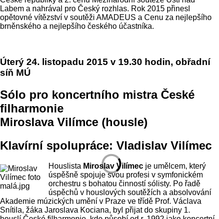
Labem a nahrával pro Český rozhlas. Rok 2015 přinesl
opětovné vítězství v soutěži AMADEUS a Cenu za nejlepšího
brněnského a nejlepšího českého účastníka.
Úterý 24. listopadu 2015 v 19.30 hodin, obřadní
síň MÚ
Sólo pro koncertního mistra České
filharmonie
Miroslava Vilímce (housle)
Klavírní spolupráce: Vladislav Vilímec
Houslista
Miroslav Vilímec
je umělcem, který
úspěšně spojuje svou profesi v symfonickém
orchestru s bohatou činností sólisty. Po řadě
úspěchů v houslových soutěžích a absolvování
Akademie múzických umění v Praze ve třídě Prof. Václava
Snítila, žáka Jaroslava Kociana, byl přijat do skupiny 1.
houslí České filharmonie, kde působí od r. 1992 jako koncertní