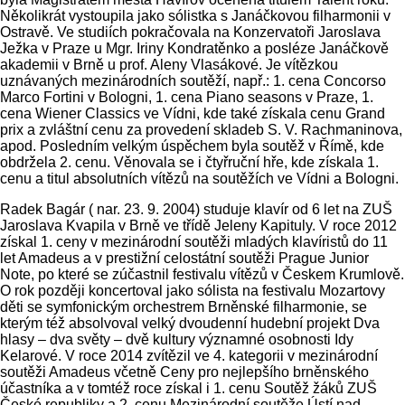
Několikrát vystoupila jako sólistka s Janáčkovou filharmonii v
Ostravě. Ve studiích pokračovala na Konzervatoři Jaroslava
Ježka v Praze u Mgr. Iriny Kondratěnko a posléze Janáčkově
akademii v Brně u prof. Aleny Vlasákové. Je vítězkou
uznávaných mezinárodních soutěží, např.: 1. cena Concorso
Marco Fortini v Bologni, 1. cena Piano seasons v Praze, 1.
cena Wiener Classics ve Vídni, kde také získala cenu Grand
prix a zvláštní cenu za provedení skladeb S. V. Rachmaninova,
apod. Posledním velkým úspěchem byla soutěž v Římě, kde
obdržela 2. cenu. Věnovala se i čtyřruční hře, kde získala 1.
cenu a titul absolutních vítězů na soutěžích ve Vídni a Bologni.
Radek Bagár ( nar. 23. 9. 2004) studuje klavír od 6 let na ZUŠ
Jaroslava Kvapila v Brně ve třídě Jeleny Kapituly. V roce 2012
získal 1. ceny v mezinárodní soutěži mladých klavíristů do 11
let Amadeus a v prestižní celostátní soutěži Prague Junior
Note, po které se zúčastnil festivalu vítězů v Českem Krumlově.
O rok později koncertoval jako sólista na festivalu Mozartovy
děti se symfonickým orchestrem Brněnské filharmonie, se
kterým též absolvoval velký dvoudenní hudební projekt Dva
hlasy – dva světy – dvě kultury významné osobnosti Idy
Kelarové. V roce 2014 zvítězil ve 4. kategorii v mezinárodní
soutěži Amadeus včetně Ceny pro nejlepšího brněnského
účastníka a v tomtéž roce získal i 1. cenu Soutěž žáků ZUŠ
České republiky a 2. cenu Mezinárodní soutěže Ústí nad