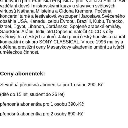
studoval u prof. Františka Pospíšila a prof. Václava Snítila. Své
vzdělání dovršil mistrovskými kurzy u slavných světových
virtuosů Nathana Milsteina a Gidona Kremera. Početná
koncertní turné a festivalová vystoupení Jaroslava Svěceného
obsáhla USA, Kanadu, celou Evropu, Brazílii, Kubu, Turecko,
Izrael, Egypt, Libanon, Jordánsko, Spojené arabské emiráty,
Saudskou Arábii, Indii, atd.Doposud natočil 40 CD s díly
světových a českých autorů. Jako první český houslista nahrál
kompaktní disk pro SONY CLASSICAL. V roce 1996 mu byla
udělena prestižní ceny Masarykovy akademie umění za tvůrčí
uměleckou činnost.
Ceny abonentek:
zlevněná přenosná abonentka pro 1 osobu 290,-Kč
(dítě do 15 let, student do 26 let)
přenosná abonentka pro 1 osobu 390,-Kč
přenosná abonentka pro 2 osoby 690,-Kč