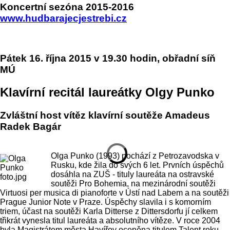
Koncertní sezóna 2015-2016
www.hudbarajecjestrebi.cz
Pátek 16. října 2015 v 19.30 hodin, obřadní síň
MÚ
Klavírní recitál laureátky Olgy Punko
Zvláštní host vítěz klavírní soutěže Amadeus
Radek Bagár
Olga Punko (1993) pochází z Petrozavodska v
Rusku, kde žila do svých 6 let. Prvních úspěchů
dosáhla na ZUŠ - tituly laureáta na ostravské
soutěži Pro Bohemia, na mezinárodní soutěži
Virtuosi per musica di pianoforte v Ústí nad Labem a na soutěži
Prague Junior Note v Praze. Úspěchy slavila i s komorním
triem, účast na soutěži Karla Ditterse z Dittersdorfu jí celkem
třikrát vynesla titul laureáta a absolutního vítěze. V roce 2004
byla Magistrátem města Havířov oceněna titulem Talent roku.