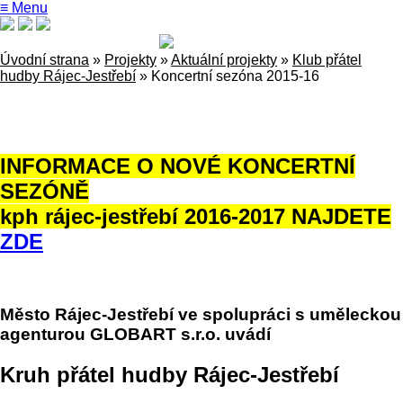
≡ Menu
Úvodní strana
»
Projekty
»
Aktuální projekty
»
Klub přátel
hudby Rájec-Jestřebí
»
Koncertní sezóna 2015-16
INFORMACE O NOVÉ KONCERTNÍ
SEZÓNĚ
kph rájec-jestřebí 2016-2017 NAJDETE
ZDE
Město Rájec-Jestřebí ve spolupráci s uměleckou
agenturou GLOBART s.r.o. uvádí
Kruh přátel hudby Rájec-Jestřebí