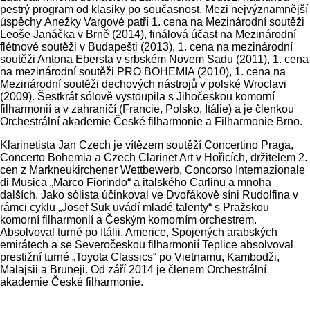
pestrý program od klasiky po současnost. Mezi nejvýznamnější
úspěchy Anežky Vargové patří 1. cena na Mezinárodní soutěži
Leoše Janáčka v Brně (2014), finálová účast na Mezinárodní
flétnové soutěži v Budapešti (2013), 1. cena na mezinárodní
soutěži Antona Ebersta v srbském Novem Sadu (2011), 1. cena
na mezinárodní soutěži PRO BOHEMIA (2010), 1. cena na
Mezinárodní soutěži dechových nástrojů v polské Wroclavi
(2009). Šestkrát sólově vystoupila s Jihočeskou komorní
filharmonií a v zahraničí (Francie, Polsko, Itálie) a je členkou
Orchestrální akademie České filharmonie a Filharmonie Brno.
Klarinetista Jan Czech je vítězem soutěží Concertino Praga,
Concerto Bohemia a Czech Clarinet Art v Hořicích, držitelem 2.
cen z Markneukirchener Wettbewerb, Concorso Internazionale
di Musica „Marco Fiorindo“ a italského Carlinu a mnoha
dalších. Jako sólista účinkoval ve Dvořákově síni Rudolfina v
rámci cyklu „Josef Suk uvádí mladé talenty“ s Pražskou
komorní filharmonií a Českým komorním orchestrem.
Absolvoval turné po Itálii, Americe, Spojených arabských
emirátech a se Severočeskou filharmonií Teplice absolvoval
prestižní turné „Toyota Classics“ po Vietnamu, Kambodži,
Malajsii a Bruneji. Od září 2014 je členem Orchestrální
akademie České filharmonie.