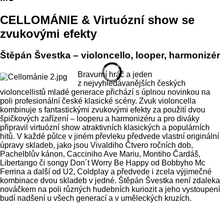
CELLOMÁNIE & Virtuózní show se
zvukovými efekty
Štěpán Švestka – violoncello, looper, harmonizér
Bravurní hráč a jeden
z nejvyhledávanějších českých
violoncellistů mladé generace přichází s úplnou novinkou na
poli profesionální české klasické scény. Zvuk violoncella
kombinuje s fantastickými zvukovými efekty za použití dvou
špičkových zařízení – looperu a harmonizéru a pro diváky
připravil virtuózní show atraktivních klasických a populárních
hitů. V každé půlce v jiném převleku předvede vlastní originální
úpravy skladeb, jako jsou Vivaldiho Čtvero ročních dob,
Pachelblův kánon, Cacciniho Ave Mariu, Montiho Čardáš,
Libertango či songy Don´t Worry Be Happy od Bobbyho Mc
Ferrina a další od U2, Coldplay a předvede i zcela výjimečné
kombinace dvou skladeb v jedné. Štěpán Švestka není zdaleka
nováčkem na poli různých hudebních kuriozit a jeho vystoupení
budí nadšení u všech generací a v uměleckých kruzích.