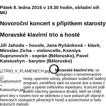
Pátek 8. ledna 2016 v 19.30 hodin, obřadní síň
MÚ
Novoroční koncert s přípitkem starosty
Moravské klavírní trio a hosté
Jiří Jahoda – housle, Jana Ryšánková – klavír,
Miroslav Zicha – violoncello, Kseniya
Suprunovich - soprán (Bělorusko), Pavel
Katsiushyn - baryton (Bělorusko)
Moravské klavírní trio
, ve
spolupráci s renomovanými
hosty, operními sólisty, představí svátečně laděný
program, zaměřený také na slavné árie a dueta z
oper a operet světového repertoáru. Koncert jistě
potěší všechny generace diváků, kteří se chtějí
první dny v novém roce se sklenkou v ruce pobavit při vtipných
hereckých výstupech pěveckých hostů a poslechnout si řadu
krásných melodií.