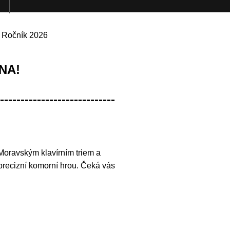
»
Ročník 2026
NA!
----------------------------
 Moravským klavírním triem a
precizní komorní hrou. Čeká vás