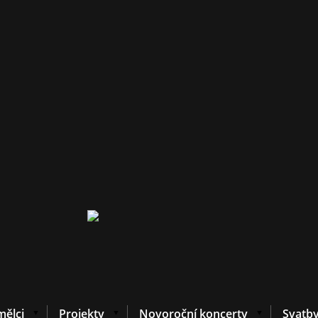
ělci
Projekty
Novoroční koncerty
Svatb