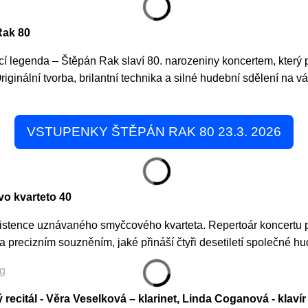
Rak 80
ijící legenda – Štěpán Rak slaví 80. narozeniny koncertem, kter
riginální tvorba, brilantní technika a silné hudební sdělení na 
VSTUPENKY ŠTĚPÁN RAK 80 23.3. 2026
vo kvarteto 40
existence uznávaného smyčcového kvarteta. Repertoár koncertu 
 a precizním souzněním, jaké přináší čtyři desetiletí společné hu
ý recitál - Věra Veselková – klarinet, Linda Coganová - klavír