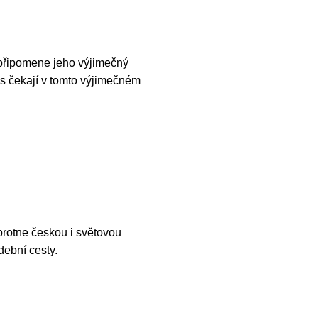
ý připomene jeho výjimečný
vás čekají v tomto výjimečném
protne českou i světovou
dební cesty.