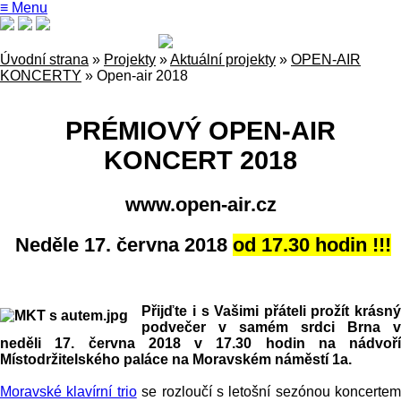
≡ Menu
Úvodní strana
»
Projekty
»
Aktuální projekty
»
OPEN-AIR
KONCERTY
»
Open-air 2018
PRÉMIOVÝ OPEN-AIR
KONCERT 2018
www.open-air.cz
Neděle 17. června 2018
od 17.30 hodin !!!
Přijďte i s Vašimi přáteli prožít krásný
podvečer v samém srdci Brna v
neděli 17. června 2018 v 17.30 hodin na nádvoří
Místodržitelského paláce na Moravském náměstí 1a.
Moravské klavírní trio
se rozloučí s letošní sezónou koncertem