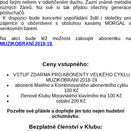
pod širým nebem v odlehčeném duchu. Zazní známé melodie
rúzných žánrů. Na své si tak přijdou všechny generace
posluchačů.
K dispozici bude koncertní uspořádání židlí i stolečky pro
zájemce o občerstvení s obsluhou kavárny MORGAL s
venkovním barem.
Na akci bude též možnost zakoupit abonentku na
MUZIKOBRANÍ 2018-19
.
Ceny vstupného:
VSTUP ZDARMA PRO ABONENTY VELKÉHO CYKLU
MUZIKOBRANÍ 2018-19
abonenti Malého a Kombinovaného abonentního cyklu
100 Kč
členové Klubu Moravského klavírního tria 100 Kč
ostatní 200 Kč.
Pozvěte své přátele a dopřejte jim tuto nejen hudební
ochutnávku.
Bezplatné členství v Klubu: