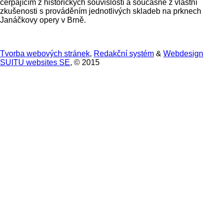
čerpajícím z historických souvislostí a současně z vlastní
zkušenosti s prováděním jednotlivých skladeb na prknech
Janáčkovy opery v Brně.
Tvorba webových stránek
,
Redakční systém
&
Webdesign
SUITU websites SE
, © 2015