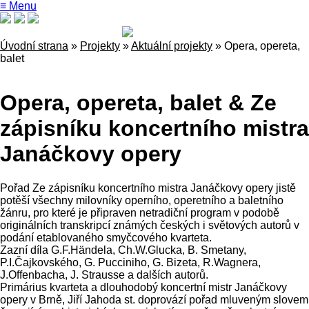
≡ Menu
Úvodní strana
»
Projekty
»
Aktuální projekty
»
Opera, opereta,
balet
Opera, opereta, balet & Ze
zápisníku koncertního mistra
Janáčkovy opery
Pořad Ze zápisníku koncertního mistra Janáčkovy opery jistě
potěší všechny milovníky operního, operetního a baletního
žánru, pro které je připraven netradiční program v podobě
originálních transkripcí známých českých i světových autorů v
podání etablovaného smyčcového kvarteta.
Zazní díla G.F.Händela, Ch.W.Glucka, B. Smetany,
P.I.Čajkovského, G. Pucciniho, G. Bizeta, R.Wagnera,
J.Offenbacha, J. Strausse a dalších autorů.
Primárius kvarteta a dlouhodobý koncertní mistr Janáčkovy
opery v Brně, Jiří Jahoda st. doprovází pořad mluveným slovem