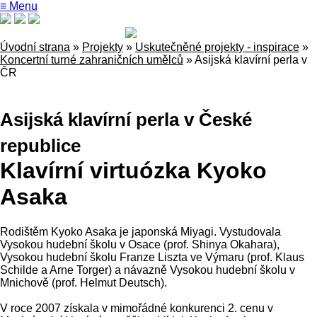
≡ Menu
Úvodní strana
»
Projekty
»
Uskutečněné projekty - inspirace
»
Koncertní turné zahraničních umělců
»
Asijská klavírní perla v
ČR
Asijská klavírní perla v České
republice
Klavírní virtuózka Kyoko
Asaka
Rodištěm Kyoko Asaka je japonská Miyagi. Vystudovala
Vysokou hudební školu v Osace (prof. Shinya Okahara),
Vysokou hudební školu Franze Liszta ve Výmaru (prof. Klaus
Schilde a Arne Torger) a návazně Vysokou hudební školu v
Mnichově (prof. Helmut Deutsch).
V roce 2007 získala v mimořádné konkurenci 2. cenu v