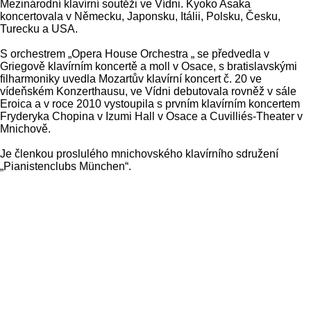
Mezinárodní klavírní soutěži ve Vídni. Kyoko Asaka
koncertovala v Německu, Japonsku, Itálii, Polsku, Česku,
Turecku a USA.
S orchestrem „Opera House Orchestra „ se předvedla v
Griegově klavírním koncertě a moll v Osace, s bratislavskými
filharmoniky uvedla Mozartův klavírní koncert č. 20 ve
vídeňském Konzerthausu, ve Vídni debutovala rovněž v sále
Eroica a v roce 2010 vystoupila s prvním klavírním koncertem
Fryderyka Chopina v Izumi Hall v Osace a Cuvilliés-Theater v
Mnichově.
Je členkou proslulého mnichovského klavírního sdružení
„Pianistenclubs München“.