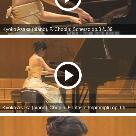
Kyoko Asaka (piano), F. Chopin: Scherzo op.3 č. 39
Kyoko Asaka (piano), Chopin: Fantasie-Impromptu op. 66