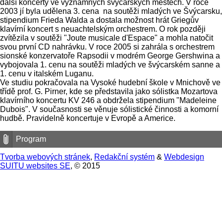
další koncerty ve významných švýcarských městech. V roce
2003 jí byla udělena 3. cena na soutěži mladých ve Švýcarsku,
stipendium Frieda Walda a dostala možnost hrát Griegův
klavírní koncert s neuachtelským orchestrem. O rok později
zvítězila v soutěži "Joute musicale d'Espace" a mohla natočit
svou první CD nahrávku. V roce 2005 si zahrála s orchestrem
sionské konzervatoře Rapsodii v modrém George Gershwina a
vybojovala 1. cenu na soutěži mladých ve švýcarském sanne a
1. cenu v italském Luganu.
Ve studiu pokračovala na Vysoké hudební škole v Mnichově ve
třídě prof. G. Pirner, kde se představila jako sólistka Mozartova
klavírního koncertu KV 246 a obdržela stipendium "Madeleine
Dubois". V současnosti se věnuje sólistické činnosti a komorní
hudbě. Pravidelně koncertuje v Evropě a Americe.
Program
Tvorba webových stránek
,
Redakční systém
&
Webdesign
SUITU websites SE
, © 2015