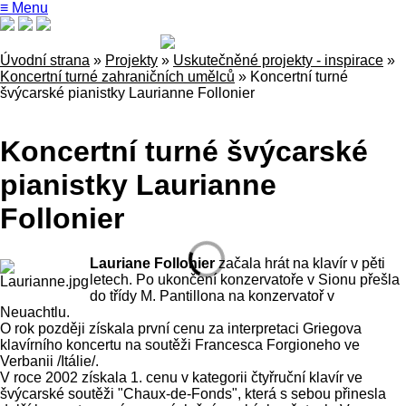
≡ Menu
Úvodní strana
»
Projekty
»
Uskutečněné projekty - inspirace
»
Koncertní turné zahraničních umělců
»
Koncertní turné
švýcarské pianistky Laurianne Follonier
Koncertní turné švýcarské
pianistky Laurianne
Follonier
Lauriane Follonier
začala hrát na klavír v pěti
letech. Po ukončení konzervatoře v Sionu přešla
do třídy M. Pantillona na konzervatoř v
Neuachtlu.
O rok později získala první cenu za interpretaci Griegova
klavírního koncertu na soutěži Francesca Forgioneho ve
Verbanii /Itálie/.
V roce 2002 získala 1. cenu v kategorii čtyřruční klavír ve
švýcarské soutěži "Chaux-de-Fonds", která s sebou přinesla