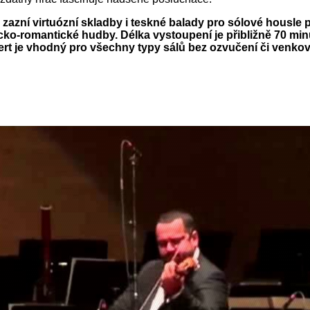
zazní virtuózní skladby i teskné balady pro sólové housle
icko-romantické hudby. Délka vystoupení je přibližně 70 min
rt je vhodný pro všechny typy sálů bez ozvučení či venkovn