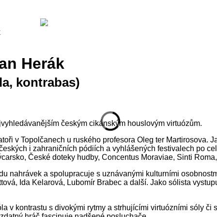
k
van Herák
la, kontrabas)
ejvyhledávanějším českým cikánským houslovým virtuózům.
toři v Topolčanech u ruského profesora Oleg ter Martirosova. 
 českých i zahraničních pódiích a vyhlášených festivalech po c
výcarsko, České doteky hudby, Concentus Moraviae, Sinti Roma, 
u nahrávek a spolupracuje s uznávanými kulturními osobnostmi
ttová, Ida Kelarová, Lubomír Brabec a další. Jako sólista vystup
 v kontrastu s divokými rytmy a strhujícími virtuózními sóly či
y zdatný hráč fascinuje nadšené posluchače.