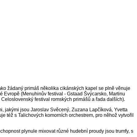
Jako žádaný primáš několika cikánských kapel se plně věnuje
elé Evropě (Menuhinův festival - Gstaad Švýcarsko, Martinu
Celoslovenský festival romských primášů a řada dalších).
, jakými jsou Jaroslav Svěcený, Zuzana Lapčíková, Yvetta
uje též s Talichových komorních orchestrem, pro něhož vytvořil
 schopnost plynule mixovat různé hudební proudy jsou trumfy, s