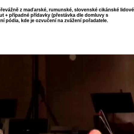
 převážně z maďarské, rumunské, slovenské cikánské lidové
ut + případné přídavky (přestávka dle domluvy s
í pódia, kde je ozvučení na zvážení pořadatele.