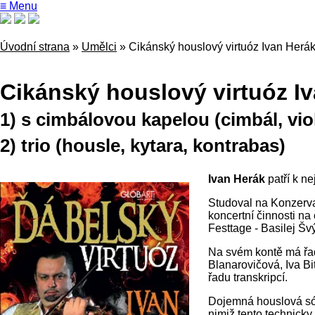
≡ Menu
Úvodní strana
»
Umělci
»
Cikánský houslový virtuóz Ivan Herá
Cikánský houslový virtuóz I
1) s cimbálovou kapelou (cimbál, vio
2) trio (housle, kytara, kontrabas)
Ivan Herák
patří k n
Studoval na Konzerva
koncertní činnosti na
Festtage - Basilej Š
Na svém kontě má řad
Blanarovičová, Iva Bi
řadu transkripcí.
Dojemná houslová sóla
nimiž tento technick