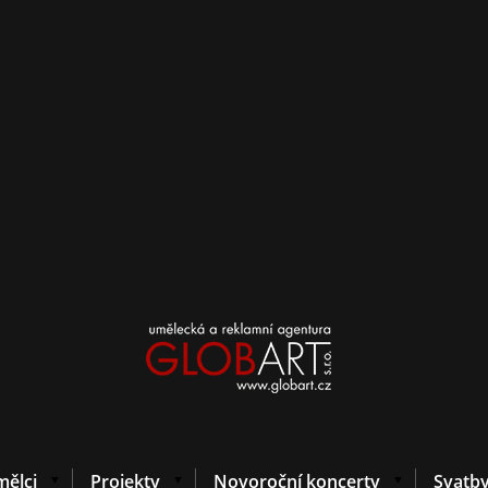
ělci
Projekty
Novoroční koncerty
Svatb