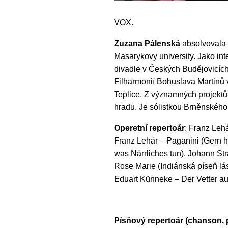
VOX.
Zuzana Pálenská
absolvovala 
Masarykovy university. Jako int
divadle v Českých Budějovicích
Filharmonií Bohuslava Martinů v
Teplice. Z významných projektů
hradu. Je sólistkou Brněnského
Operetní repertoár
: Franz Lehá
Franz Lehár – Paganini (Gern ha
was Närrliches tun), Johann Str
Rose Marie (Indiánská píseň lá
Eduart Künneke – Der Vetter au
Písňový repertoár (chanson, p