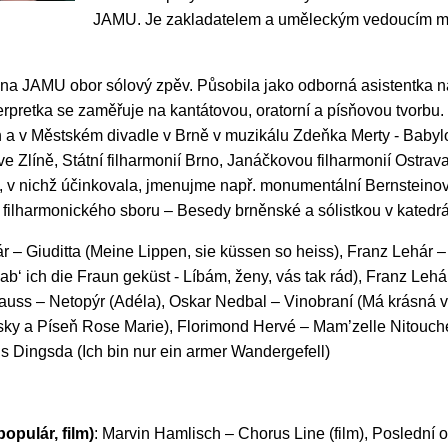
JAMU. Je zakladatelem a uměleckým vedoucím mu
na JAMU obor sólový zpěv. Působila jako odborná asistentka n
erpretka se zaměřuje na kantátovou, oratorní a písňovou tvorbu
 a v Městském divadle v Brně v muzikálu Zdeňka Merty - Babyl
e Zlíně, Státní filharmonií Brno, Janáčkovou filharmonií Ostrav
, v nichž účinkovala, jmenujme např. monumentální Bernsteino
 filharmonického sboru – Besedy brněnské a sólistkou v katedrá
r – Giuditta (Meine Lippen, sie küssen so heiss), Franz Lehár – 
b‘ ich die Fraun geküst - Líbám, ženy, vás tak rád), Franz Lehá
auss – Netopýr (Adéla), Oskar Nedbal – Vinobraní (Má krásná ví
sky a Píseň Rose Marie), Florimond Hervé – Mam’zelle Nitouche
s Dingsda (Ich bin nur ein armer Wandergefell)
opulár, film)
: Marvin Hamlisch – Chorus Line (film), Poslední o