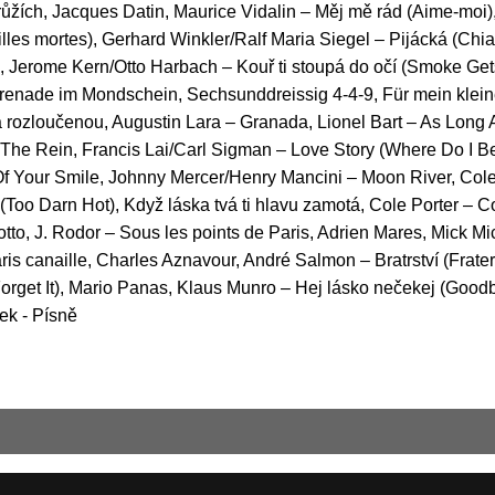
 růžích, Jacques Datin, Maurice Vidalin – Měj mě rád (Aime-mo
uilles mortes), Gerhard Winkler/Ralf Maria Siegel – Pijácká (Chi
, Jerome Kern/Otto Harbach – Kouř ti stoupá do očí (Smoke Gets
 Serenade im Mondschein, Sechsunddreissig 4-4-9, Für mein klei
na rozloučenou, Augustin Lara – Granada, Lionel Bart – As Long
n The Rein, Francis Lai/Carl Sigman – Love Story (Where Do I 
f Your Smile, Johnny Mercer/Henry Mancini – Moon River, Cole
(Too Darn Hot), Když láska tvá ti hlavu zamotá, Cole Porter – 
tto, J. Rodor – Sous les points de Paris, Adrien Mares, Mick Mi
ris canaille, Charles Aznavour, André Salmon – Bratrství (Frate
 Forget It), Mario Panas, Klaus Munro – Hej lásko nečekej (Go
ek - Písně