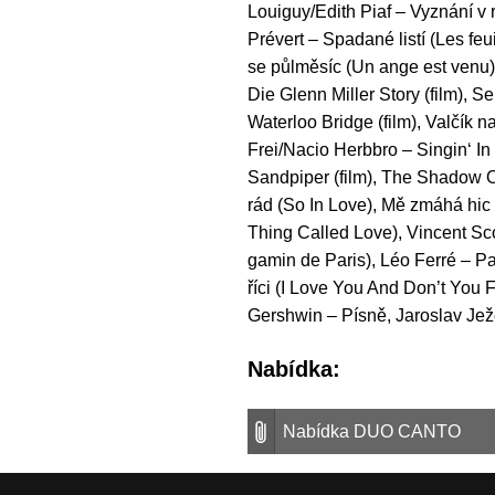
Louiguy/Edith Piaf – Vyznání v
Prévert – Spadané listí (Les fe
se půlměsíc (Un ange est venu)
Die Glenn Miller Story (film),
Waterloo Bridge (film), Valčík 
Frei/Nacio Herbbro – Singin‘ I
Sandpiper (film), The Shadow O
rád (So In Love), Mě zmáhá hic 
Thing Called Love), Vincent Sco
gamin de Paris), Léo Ferré – Pa
říci (I Love You And Don’t You
Gershwin – Písně, Jaroslav Jež
Nabídka:
Nabídka DUO CANTO