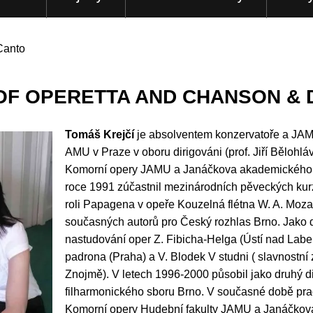
Canto
OF OPERETTA AND CHANSON &
Tomáš Krejčí
je absolventem konzervatoře a JAM
AMU v Praze v oboru dirigováni (prof. Jiří Běloh
Komorní opery JAMU a Janáčkova akademického o
roce 1991 zúčastnil mezinárodních pěveckých kur
roli Papagena v opeře Kouzelná flétna W. A. Moza
současných autorů pro Český rozhlas Brno. Jako di
nastudování oper Z. Fibicha-Helga (Ústí nad Labe
padrona (Praha) a V. Blodek V studni ( slavnostní
Znojmě). V letech 1996-2000 působil jako druhý d
filharmonického sboru Brno. V současné době pra
Komorní opery Hudební fakulty JAMU a Janáčkov