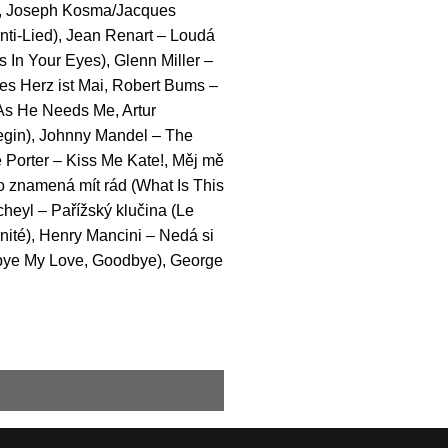
i), Joseph Kosma/Jacques
anti-Lied), Jean Renart – Loudá
 In Your Eyes), Glenn Miller –
nes Herz ist Mai, Robert Bums –
 As He Needs Me, Artur
Begin), Johnny Mandel – The
 Porter – Kiss Me Kate!, Měj mě
Co znamená mít rád (What Is This
cheyl – Pařížský klučina (Le
rnité), Henry Mancini – Nedá si
odbye My Love, Goodbye), George