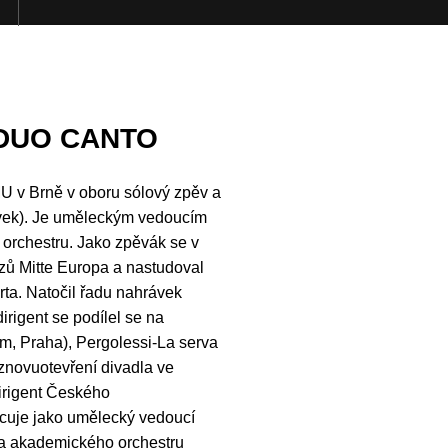
 DUO CANTO
U v Brně v oboru sólový zpěv a
lávek). Je uměleckým vedoucím
rchestru. Jako zpěvák se v
zů Mitte Europa a nastudoval
rta. Natočil řadu nahrávek
rigent se podílel se na
m, Praha), Pergolessi-La serva
 znovuotevření divadla ve
irigent Českého
cuje jako umělecký vedoucí
a akademického orchestru