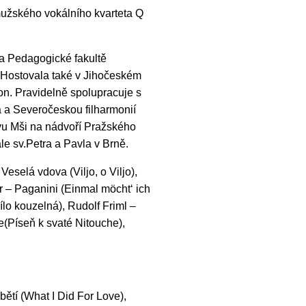
žského vokálního kvarteta Q
a Pedagogické fakultě
. Hostovala také v Jihočeském
on. Pravidelně spolupracuje s
a a Severočeskou filharmonií
vu Mši na nádvoří Pražského
le sv.Petra a Pavla v Brně.
Veselá vdova (Viljo, o Viljo),
r – Paganini (Einmal möcht‘ ich
lo kouzelná), Rudolf Friml –
(Píseň k svaté Nitouche),
bětí (What I Did For Love),